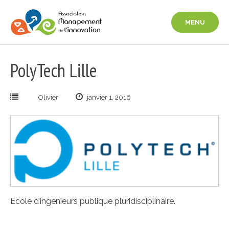
Aller
au
MENU
contenu
PolyTech Lille
Olivier
janvier 1, 2016
Ecole d’ingénieurs publique pluridisciplinaire.