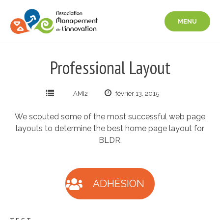
Aller
au
MENU
contenu
Professional Layout
AMI2
février 13, 2015
We scouted some of the most successful web page
layouts to determine the best home page layout for
BLDR.
ADHÉSION